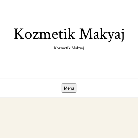
Skip
to
content
Kozmetik Makyaj
Kozmetik Makyaj
Menu