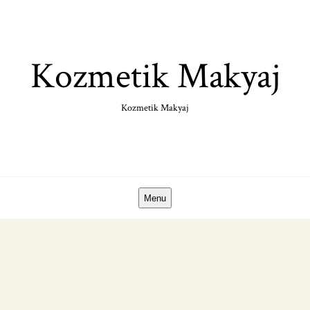
Skip
to
content
Kozmetik Makyaj
Kozmetik Makyaj
Menu