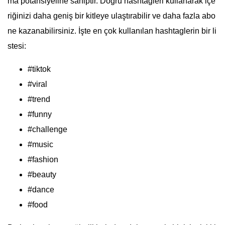
ma potansiyeline sahiptir. Doğru hashtagleri kullanarak içe
riğinizi daha geniş bir kitleye ulaştırabilir ve daha fazla abo
ne kazanabilirsiniz. İşte en çok kullanılan hashtaglerin bir li
stesi:
#tiktok
#viral
#trend
#funny
#challenge
#music
#fashion
#beauty
#dance
#food