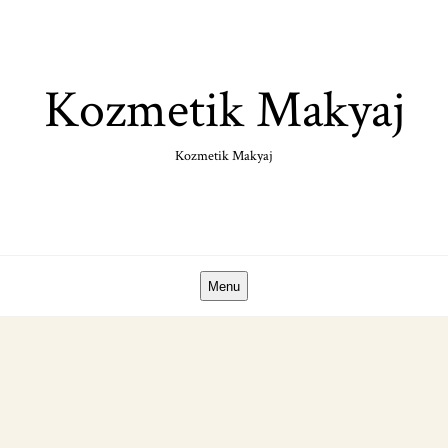
Skip
to
content
Kozmetik Makyaj
Kozmetik Makyaj
Menu