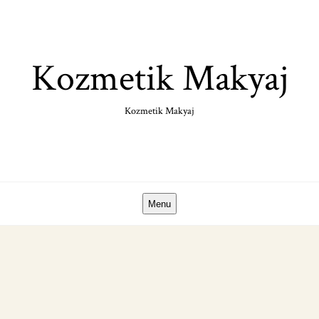
Skip
to
content
Kozmetik Makyaj
Kozmetik Makyaj
Menu