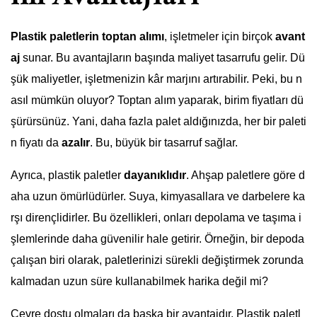
Plastik paletlerin toptan alımı
, işletmeler için birçok
avant
aj
sunar. Bu avantajların başında maliyet tasarrufu gelir. Dü
şük maliyetler, işletmenizin kâr marjını artırabilir. Peki, bu n
asıl mümkün oluyor? Toptan alım yaparak, birim fiyatları dü
şürürsünüz. Yani, daha fazla palet aldığınızda, her bir paleti
n fiyatı da
azalır
. Bu, büyük bir tasarruf sağlar.
Ayrıca, plastik paletler
dayanıklıdır
. Ahşap paletlere göre d
aha uzun ömürlüdürler. Suya, kimyasallara ve darbelere ka
rşı dirençlidirler. Bu özellikleri, onları depolama ve taşıma i
şlemlerinde daha güvenilir hale getirir. Örneğin, bir depoda
çalışan biri olarak, paletlerinizi sürekli değiştirmek zorunda
kalmadan uzun süre kullanabilmek harika değil mi?
Çevre dostu olmaları da başka bir avantajdır. Plastik paletl