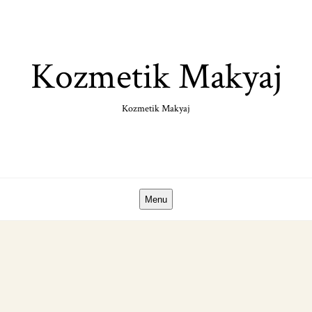
Skip
to
content
Kozmetik Makyaj
Kozmetik Makyaj
Menu