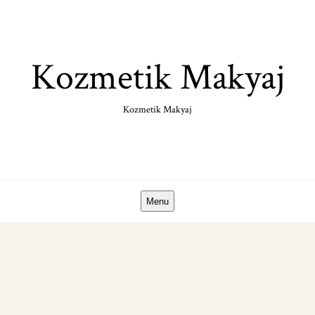
Skip
to
content
Kozmetik Makyaj
Kozmetik Makyaj
Menu