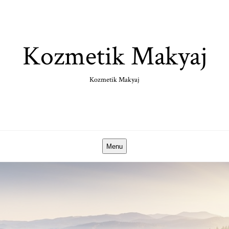
Skip
to
content
Kozmetik Makyaj
Kozmetik Makyaj
Menu