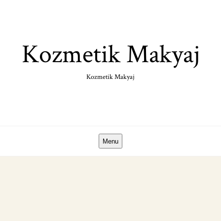
Skip
to
content
Kozmetik Makyaj
Kozmetik Makyaj
Menu