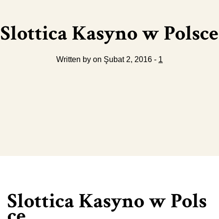
Slottica Kasyno w Polsce
Written by on Şubat 2, 2016 -
1
Slottica Kasyno w Pols
ce