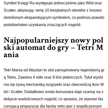
Symbol Księgi Ra występuje jednocześnie jako Wild oraz
Scatter, aktywując serię 10 bezpłatnych obrotów z losowo
określonym ekspandującym symbolem, co podnosi prawdo
podobieństwo uzyskania znaczących nagród.
Najpopularniejszy nowy pol
ski automat do gry – Tetri M
ania
Tetri Mania od Wazdan to slot zainspirowany legendarną gr
ą Tetris. Zawiera 4 rolki oraz 9 linii płatniczych. Tytuł wyróż
nia się żywą mechaniką rozgrywki oraz obecnością ikon W
ild i Scatter. Dodatkowo runda bonusowa daje szansę na z
dobycie wartościowych nagród, co sprawia, że stanowi fas
cynującą propozycję dla fanów retro gier z współczesnym