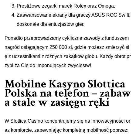
Prestiżowe zegarki marek Rolex oraz Omega,
Zaawansowane ekrany dla graczy ASUS ROG Swift,
doskonałe dla entuzjastów gier.
Ponadto przeprowadzamy cykliczne zawody z funduszem
nagród osiągającym 250 000 zł, gdzie możesz zmierzyć si
ę z uczestnikami z różnych zakątków globu. Każdy obrót pr
zybliża Cię do imponujących zwycięstw!
Mobilne Kasyno Slottica
Polska na telefon – zabaw
a stale w zasięgu ręki
W Slottica Casino koncentrujemy się na innowacyjności or
az komforcie, zapewniając kompletną mobilność poprzez: