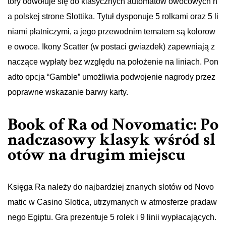
tóry odwołuje się do klasycznych automatów owocowych n
a polskej strone Slottika. Tytuł dysponuje 5 rolkami oraz 5 li
niami płatniczymi, a jego przewodnim tematem są kolorow
e owoce. Ikony Scatter (w postaci gwiazdek) zapewniają z
naczące wypłaty bez względu na położenie na liniach. Pon
adto opcja “Gamble” umożliwia podwojenie nagrody przez
poprawne wskazanie barwy karty.
Book of Ra od Novomatic: Po
nadczasowy klasyk wśród sl
otów na drugim miejscu
Księga Ra należy do najbardziej znanych slotów od Novo
matic w Casino Slotica, utrzymanych w atmosferze pradaw
nego Egiptu. Gra prezentuje 5 rolek i 9 linii wypłacających.