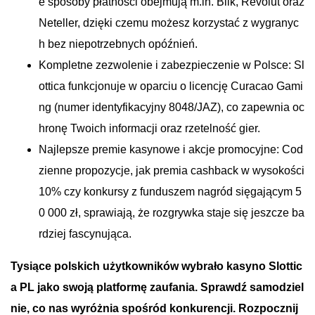
e sposoby płatności obejmują m.in. Blik, Revolut oraz
Neteller, dzięki czemu możesz korzystać z wygranyc
h bez niepotrzebnych opóźnień.
Kompletne zezwolenie i zabezpieczenie w Polsce: Sl
ottica funkcjonuje w oparciu o licencję Curacao Gami
ng (numer identyfikacyjny 8048/JAZ), co zapewnia oc
hronę Twoich informacji oraz rzetelność gier.
Najlepsze premie kasynowe i akcje promocyjne: Cod
zienne propozycje, jak premia cashback w wysokości
10% czy konkursy z funduszem nagród sięgającym 5
0 000 zł, sprawiają, że rozgrywka staje się jeszcze ba
rdziej fascynująca.
Tysiące polskich użytkowników wybrało kasyno Slottic
a PL jako swoją platformę zaufania. Sprawdź samodziel
nie, co nas wyróżnia spośród konkurencji. Rozpocznij