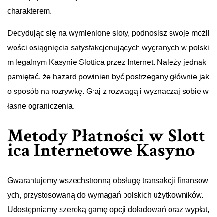
charakterem.
Decydując się na wymienione sloty, podnosisz swoje możli
wości osiągnięcia satysfakcjonujących wygranych w polski
m legalnym Kasynie Slottica przez Internet. Należy jednak
pamiętać, że hazard powinien być postrzegany głównie jak
o sposób na rozrywkę. Graj z rozwagą i wyznaczaj sobie w
łasne ograniczenia.
Metody Płatności w Slott
ica Internetowe Kasyno
Gwarantujemy wszechstronną obsługę transakcji finansow
ych, przystosowaną do wymagań polskich użytkowników.
Udostępniamy szeroką gamę opcji doładowań oraz wypłat,