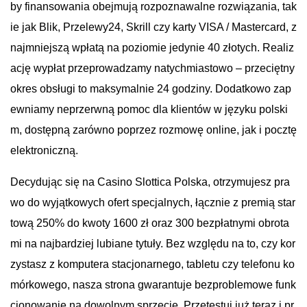
by finansowania obejmują rozpoznawalne rozwiązania, tak
ie jak Blik, Przelewy24, Skrill czy karty VISA / Mastercard, z
najmniejszą wpłatą na poziomie jedynie 40 złotych. Realiz
ację wypłat przeprowadzamy natychmiastowo – przeciętny
okres obsługi to maksymalnie 24 godziny. Dodatkowo zap
ewniamy neprzerwną pomoc dla klientów w języku polski
m, dostępną zarówno poprzez rozmowę online, jak i pocztę
elektroniczną.
Decydując się na Casino Slottica Polska, otrzymujesz pra
wo do wyjątkowych ofert specjalnych, łącznie z premią star
tową 250% do kwoty 1600 zł oraz 300 bezpłatnymi obrota
mi na najbardziej lubiane tytuły. Bez względu na to, czy kor
zystasz z komputera stacjonarnego, tabletu czy telefonu ko
mórkowego, nasza strona gwarantuje bezproblemowe funk
cjonowanie na dowolnym sprzęcie. Przetestuj już teraz i pr