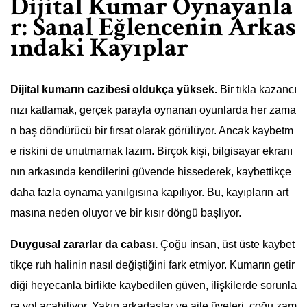
Dijital Kumar Oynayanla
r: Sanal Eğlencenin Arkas
ındaki Kayıplar
Dijital kumarın cazibesi oldukça yüksek.
Bir tıkla kazancı
nızı katlamak, gerçek parayla oynanan oyunlarda her zama
n baş döndürücü bir fırsat olarak görülüyor. Ancak kaybetm
e riskini de unutmamak lazım. Birçok kişi, bilgisayar ekranı
nın arkasında kendilerini güvende hissederek, kaybettikçe
daha fazla oynama yanılgısına kapılıyor. Bu, kayıpların art
masına neden oluyor ve bir kısır döngü başlıyor.
Duygusal zararlar da cabası.
Çoğu insan, üst üste kaybet
tikçe ruh halinin nasıl değiştiğini fark etmiyor. Kumarın getir
diği heyecanla birlikte kaybedilen güven, ilişkilerde sorunla
ra yol açabiliyor. Yakın arkadaşlar ve aile üyeleri, çoğu zam