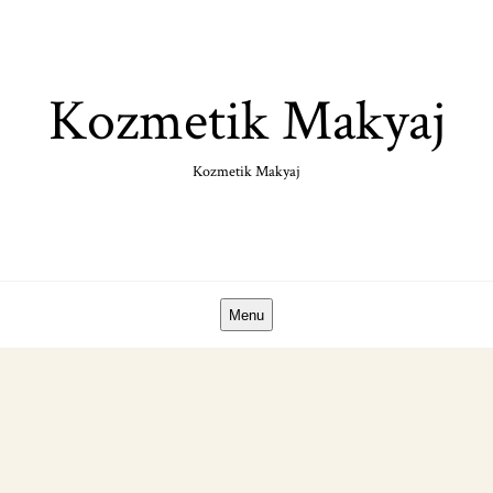
Skip
to
content
Kozmetik Makyaj
Kozmetik Makyaj
Menu