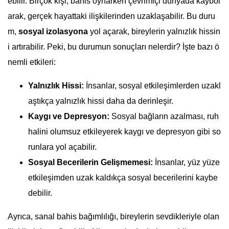
ebilir. Birçok kişi, bahis oynarken çevrimiçi dünyada kaybol
arak, gerçek hayattaki ilişkilerinden uzaklaşabilir. Bu duru
m,
sosyal izolasyona
yol açarak, bireylerin yalnızlık hissin
i artırabilir. Peki, bu durumun sonuçları nelerdir? İşte bazı ö
nemli etkileri:
Yalnızlık Hissi:
İnsanlar, sosyal etkileşimlerden uzakl
aştıkça yalnızlık hissi daha da derinleşir.
Kaygı ve Depresyon:
Sosyal bağların azalması, ruh
halini olumsuz etkileyerek kaygı ve depresyon gibi so
runlara yol açabilir.
Sosyal Becerilerin Gelişmemesi:
İnsanlar, yüz yüze
etkileşimden uzak kaldıkça sosyal becerilerini kaybe
debilir.
Ayrıca, sanal bahis bağımlılığı, bireylerin sevdikleriyle olan