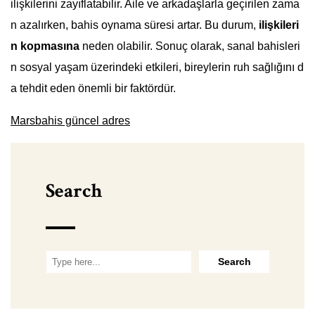
ilişkilerini zayıflatabilir. Aile ve arkadaşlarla geçirilen zama
n azalırken, bahis oynama süresi artar. Bu durum,
ilişkileri
n kopmasına
neden olabilir. Sonuç olarak, sanal bahisleri
n sosyal yaşam üzerindeki etkileri, bireylerin ruh sağlığını d
a tehdit eden önemli bir faktördür.
Marsbahis güncel adres
Search