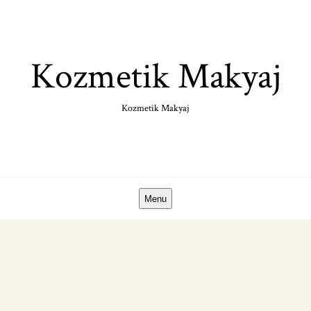
Skip
to
content
Kozmetik Makyaj
Kozmetik Makyaj
Menu