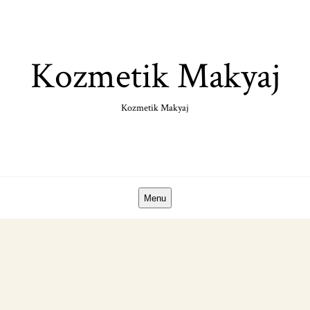
Skip
to
content
Kozmetik Makyaj
Kozmetik Makyaj
Menu