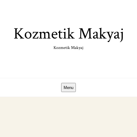
Skip
to
content
Kozmetik Makyaj
Kozmetik Makyaj
Menu