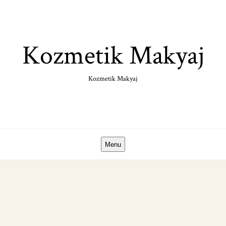
Skip
to
content
Kozmetik Makyaj
Kozmetik Makyaj
Menu