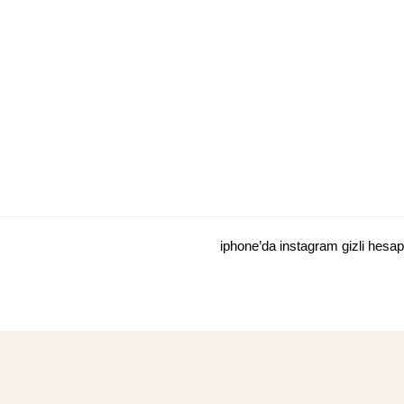
Skip
to
content
iphone’da instagram gizli hesa