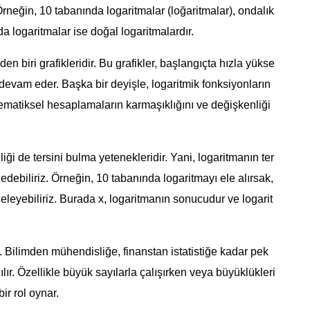
Örneğin, 10 tabanında logaritmalar (loğaritmalar), ondalık
a logaritmalar ise doğal logaritmalardır.
en biri grafikleridir. Bu grafikler, başlangıçta hızla yükse
devam eder. Başka bir deyişle, logaritmik fonksiyonların
matematiksel hesaplamaların karmaşıklığını ve değişkenliği
iği de tersini bulma yetenekleridir. Yani, logaritmanın ter
e edebiliriz. Örneğin, 10 tabanında logaritmayı ele alırsak,
celeyebiliriz. Burada x, logaritmanın sonucudur ve logarit
r. Bilimden mühendisliğe, finanstan istatistiğe kadar pek
lır. Özellikle büyük sayılarla çalışırken veya büyüklükleri
ir rol oynar.