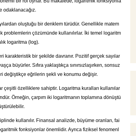
önemli bir rol oynar. Bu makalede, logaritmik fonksiyonla
de odaklanacağız.
ayılardan oluştuğu bir denklem türüdür. Genellikle matem
 problemlerin çözümünde kullanılırlar. İki temel logaritm
lık logaritma (log).
ri karakteristik bir şekilde davranır. Pozitif gerçek sayılar
şça büyürler. Sıfıra yaklaştıkça sınırsızlaşırken, sonsuz
eri değiştikçe eğrilerin şekli ve konumu değişir.
eşitli özelliklere sahiptir. Logaritma kuralları kullanılar
ündür. Örneğin, çarpım iki logaritmanın toplamına dönüştü
ştürülebilir.
iplinde kullanılır. Finansal analizde, büyüme oranları, fai
ogaritmik fonksiyonlar önemlidir. Ayrıca fiziksel fenomenl