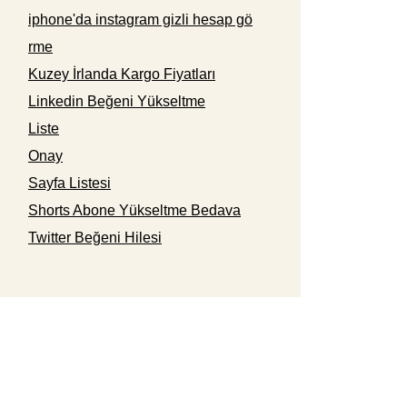
iphone'da instagram gizli hesap gö
rme
Kuzey İrlanda Kargo Fiyatları
Linkedin Beğeni Yükseltme
Liste
Onay
Sayfa Listesi
Shorts Abone Yükseltme Bedava
Twitter Beğeni Hilesi