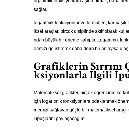
ogaritmik fonksiyonlara aşina olmak, daha deri
sağlar.
logaritmik fonksiyonlar ve formülleri, karmaşı
iksel araçlar, birçok disiplinde aktif olarak kulla
ndan büyük bir öneme sahiptir. Logaritmik fon
erimizi geliştirerek daha derin bir anlayışa ula
Grafiklerin Sırrını
ksiyonlarla İlgili İp
Matematiksel grafikler, birçok öğrencinin korkulu
için logaritmik fonksiyonlara odaklanmak önemli 
memizi sağlayan güçlü bir matematiksel araçtır. 
i ipuçlarını paylaşacağım.