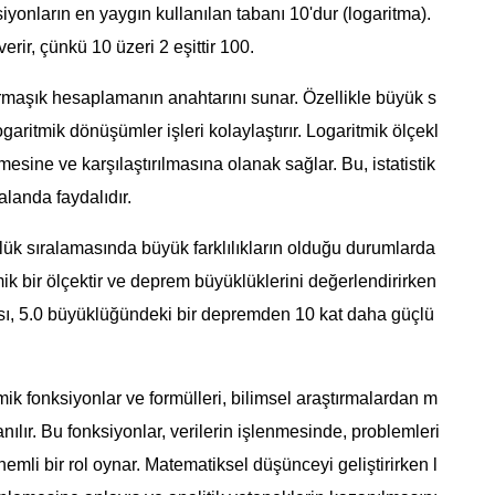
iyonların en yaygın kullanılan tabanı 10'dur (logaritma).
erir, çünkü 10 üzeri 2 eşittir 100.
karmaşık hesaplamanın anahtarını sunar. Özellikle büyük s
garitmik dönüşümler işleri kolaylaştırır. Logaritmik ölçekl
lmesine ve karşılaştırılmasına olanak sağlar. Bu, istatistik
alanda faydalıdır.
lük sıralamasında büyük farklılıkların olduğu durumlarda
mik bir ölçektir ve deprem büyüklüklerini değerlendirirken
ası, 5.0 büyüklüğündeki bir depremden 10 kat daha güçlü
ik fonksiyonlar ve formülleri, bilimsel araştırmalardan m
nılır. Bu fonksiyonlar, verilerin işlenmesinde, problemleri
mli bir rol oynar. Matematiksel düşünceyi geliştirirken l