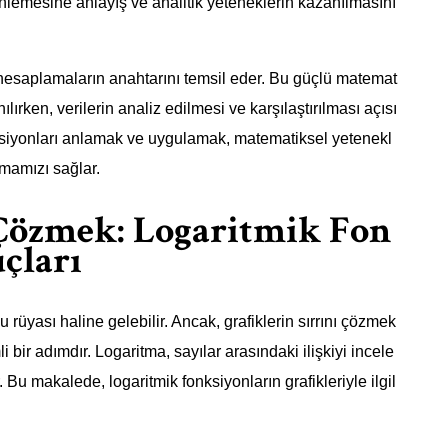
nlemesine anlayış ve analitik yeteneklerin kazanılmasını
k hesaplamaların anahtarını temsil eder. Bu güçlü matemat
nılırken, verilerin analiz edilmesi ve karşılaştırılması açısı
ksiyonları anlamak ve uygulamak, matematiksel yetenekl
şmamızı sağlar.
 Çözmek: Logaritmik Fon
uçları
 rüyası haline gelebilir. Ancak, grafiklerin sırrını çözmek
bir adımdır. Logaritma, sayılar arasındaki ilişkiyi incele
Bu makalede, logaritmik fonksiyonların grafikleriyle ilgil