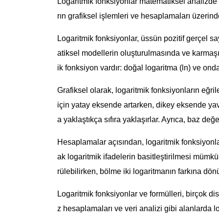
Logaritmik fonksiyonlar matematiksel analizde 
rın grafiksel işlemleri ve hesaplamaları üzerin
Logaritmik fonksiyonlar, üssün pozitif gerçel s
atiksel modellerin oluşturulmasında ve karmaşık
ik fonksiyon vardır: doğal logaritma (ln) ve onda
Grafiksel olarak, logaritmik fonksiyonların eğrile
için yatay eksende artarken, dikey eksende yava
a yaklaştıkça sıfıra yaklaşırlar. Ayrıca, baz değ
Hesaplamalar açısından, logaritmik fonksiyonlar ç
ak logaritmik ifadelerin basitleştirilmesi mümk
rülebilirken, bölme iki logaritmanın farkına dönü
Logaritmik fonksiyonlar ve formülleri, birçok dis
z hesaplamaları ve veri analizi gibi alanlarda l