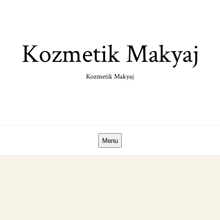
Skip
to
content
Kozmetik Makyaj
Kozmetik Makyaj
Menu