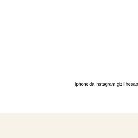
Skip
to
content
iphone’da instagram gizli hesa