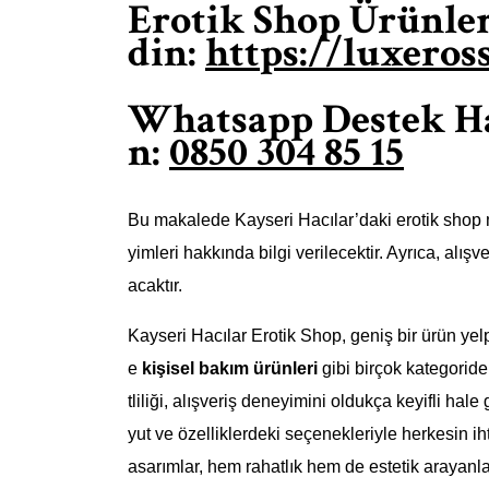
Erotik Shop Ürünleri
din:
https://luxero
Whatsapp Destek Hat
n:
0850 304 85 15
Bu makalede Kayseri Hacılar’daki erotik shop 
yimleri hakkında bilgi verilecektir. Ayrıca, alı
acaktır.
Kayseri Hacılar Erotik Shop, geniş bir ürün ye
e
kişisel bakım ürünleri
gibi birçok kategoride
tliliği, alışveriş deneyimini oldukça keyifli hal
yut ve özelliklerdeki seçenekleriyle herkesin iht
asarımlar, hem rahatlık hem de estetik arayanlar