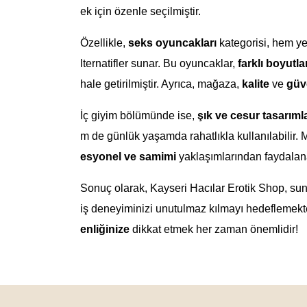
ek için özenle seçilmiştir.
Özellikle,
seks oyuncakları
kategorisi, hem yen
lternatifler sunar. Bu oyuncaklar,
farklı boyutla
hale getirilmiştir. Ayrıca, mağaza,
kalite
ve
güv
İç giyim bölümünde ise,
şık ve cesur tasarıml
m de günlük yaşamda rahatlıkla kullanılabilir. 
esyonel ve samimi
yaklaşımlarından faydalanar
Sonuç olarak, Kayseri Hacılar Erotik Shop, sundu
iş deneyiminizi unutulmaz kılmayı hedeflemekt
enliğinize
dikkat etmek her zaman önemlidir!