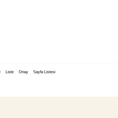
e
Liste
Onay
Sayfa Listesi