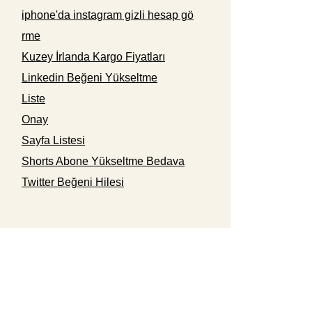
iphone'da instagram gizli hesap gö
rme
Kuzey İrlanda Kargo Fiyatları
Linkedin Beğeni Yükseltme
Liste
Onay
Sayfa Listesi
Shorts Abone Yükseltme Bedava
Twitter Beğeni Hilesi