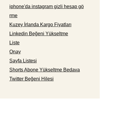
iphone'da instagram gizli hesap gö
rme
Kuzey İrlanda Kargo Fiyatları
Linkedin Beğeni Yükseltme
Liste
Onay
Sayfa Listesi
Shorts Abone Yükseltme Bedava
Twitter Beğeni Hilesi