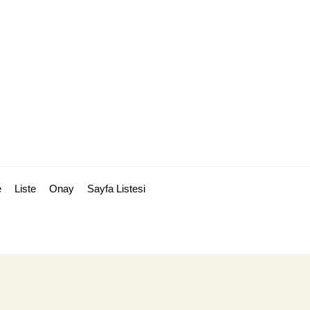
e
Liste
Onay
Sayfa Listesi