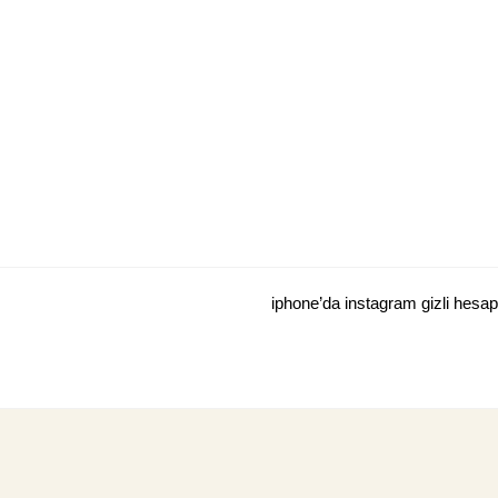
Skip
to
content
iphone’da instagram gizli hesa