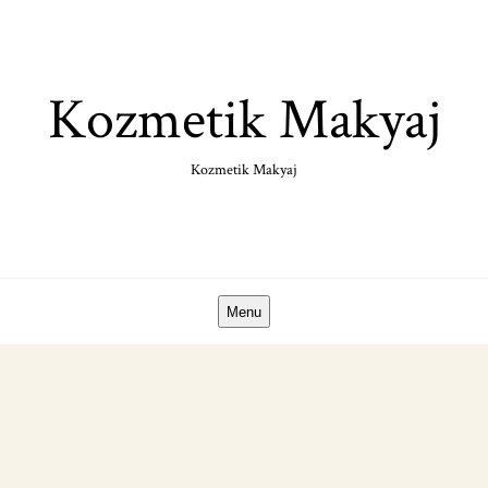
Skip
to
content
Kozmetik Makyaj
Kozmetik Makyaj
Menu