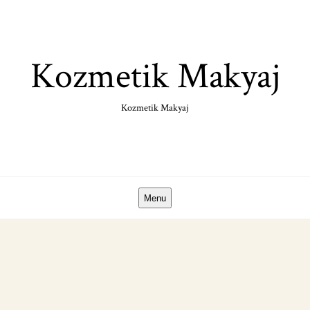
Skip
to
content
Kozmetik Makyaj
Kozmetik Makyaj
Menu