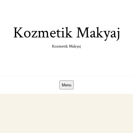
Skip
to
content
Kozmetik Makyaj
Kozmetik Makyaj
Menu