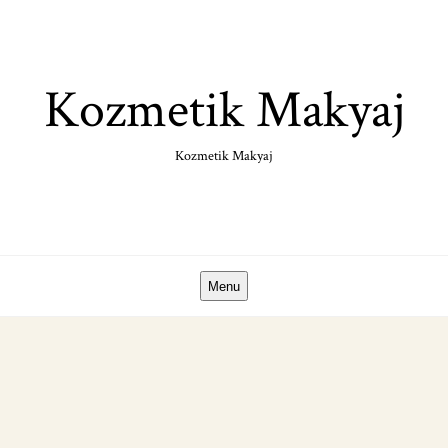
Skip
to
content
Kozmetik Makyaj
Kozmetik Makyaj
Menu