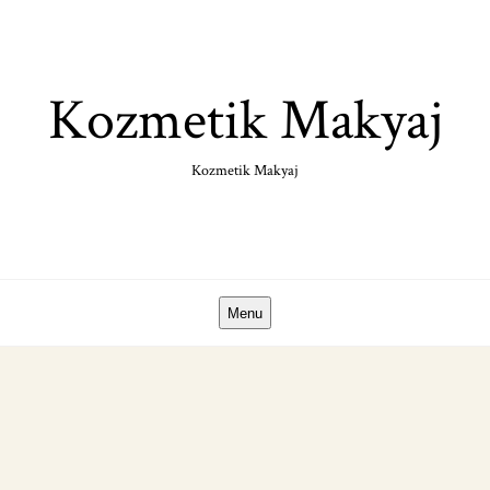
Skip
to
content
Kozmetik Makyaj
Kozmetik Makyaj
Menu