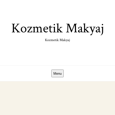
Skip
to
content
Kozmetik Makyaj
Kozmetik Makyaj
Menu