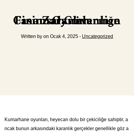
Casino Oyunlarının Finansal Güvenliğe Zararları
Written by on Ocak 4, 2025 -
Uncategorized
Kumarhane oyunları, heyecan dolu bir çekiciliğe sahiptir, a
ncak bunun arkasındaki karanlık gerçekler genellikle göz a