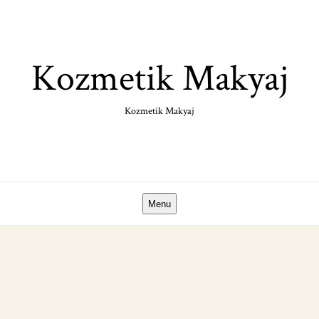
Skip
to
content
Kozmetik Makyaj
Kozmetik Makyaj
Menu