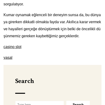
sorgulatıyor.
Kumar oynamak eğlenceli bir deneyim sunsa da, bu dünya
ya girerken dikkatli olmakta fayda var. Akıllıca karar vermek
ve hayalleri gerçeğe dönüştürmek için belki de öncelikli dü
şünmemiz gereken kaybettiğimiz gerçeklerdir.
casino slot
yasal
Search