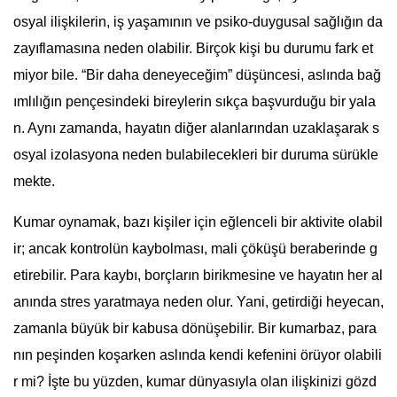
osyal ilişkilerin, iş yaşamının ve psiko-duygusal sağlığın da
zayıflamasına neden olabilir. Birçok kişi bu durumu fark et
miyor bile. “Bir daha deneyeceğim” düşüncesi, aslında bağ
ımlılığın pençesindeki bireylerin sıkça başvurduğu bir yala
n. Aynı zamanda, hayatın diğer alanlarından uzaklaşarak s
osyal izolasyona neden bulabilecekleri bir duruma sürükle
mekte.
Kumar oynamak, bazı kişiler için eğlenceli bir aktivite olabil
ir; ancak kontrolün kaybolması, mali çöküşü beraberinde g
etirebilir. Para kaybı, borçların birikmesine ve hayatın her al
anında stres yaratmaya neden olur. Yani, getirdiği heyecan,
zamanla büyük bir kabusa dönüşebilir. Bir kumarbaz, para
nın peşinden koşarken aslında kendi kefenini örüyor olabili
r mi? İşte bu yüzden, kumar dünyasıyla olan ilişkinizi gözd