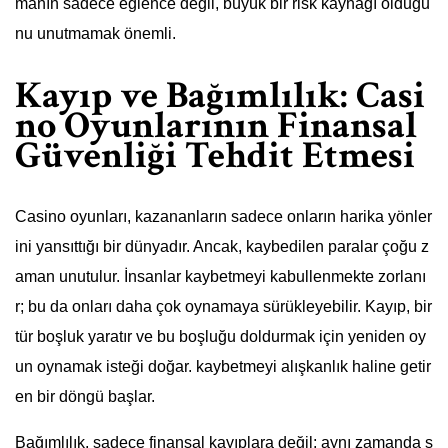
manın sadece eğlence değil, büyük bir risk kaynağı olduğu
nu unutmamak önemli.
Kayıp ve Bağımlılık: Casi
no Oyunlarının Finansal
Güvenliği Tehdit Etmesi
Casino oyunları, kazananların sadece onların harika yönler
ini yansıttığı bir dünyadır. Ancak, kaybedilen paralar çoğu z
aman unutulur. İnsanlar kaybetmeyi kabullenmekte zorlanı
r; bu da onları daha çok oynamaya sürükleyebilir. Kayıp, bir
tür boşluk yaratır ve bu boşluğu doldurmak için yeniden oy
un oynamak isteği doğar. kaybetmeyi alışkanlık haline getir
en bir döngü başlar.
Bağımlılık, sadece finansal kayıplara değil; aynı zamanda s