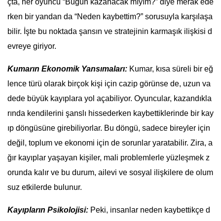
çta, her oyuncu “Bugün kazanacak mıyım?” diye merak ede
rken bir yandan da “Neden kaybettim?” sorusuyla karşılaşa
bilir. İşte bu noktada şansın ve stratejinin karmaşık ilişkisi d
evreye giriyor.
Kumarın Ekonomik Yansımaları:
Kumar, kısa süreli bir eğ
lence türü olarak birçok kişi için cazip görünse de, uzun va
dede büyük kayıplara yol açabiliyor. Oyuncular, kazandıkla
rında kendilerini şanslı hissederken kaybettiklerinde bir kay
ıp döngüsüne girebiliyorlar. Bu döngü, sadece bireyler için
değil, toplum ve ekonomi için de sorunlar yaratabilir. Zira, a
ğır kayıplar yaşayan kişiler, mali problemlerle yüzleşmek z
orunda kalır ve bu durum, ailevi ve sosyal ilişkilere de olum
suz etkilerde bulunur.
Kayıpların Psikolojisi:
Peki, insanlar neden kaybettikçe d