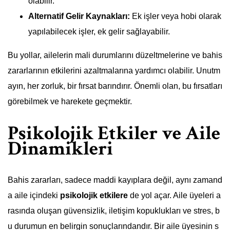
olabilir.
Alternatif Gelir Kaynakları:
Ek işler veya hobi olarak
yapılabilecek işler, ek gelir sağlayabilir.
Bu yollar, ailelerin mali durumlarını düzeltmelerine ve bahis
zararlarının etkilerini azaltmalarına yardımcı olabilir. Unutm
ayın, her zorluk, bir fırsat barındırır. Önemli olan, bu fırsatları
görebilmek ve harekete geçmektir.
Psikolojik Etkiler ve Aile
Dinamikleri
Bahis zararları, sadece maddi kayıplara değil, aynı zamand
a aile içindeki
psikolojik etkilere
de yol açar. Aile üyeleri a
rasında oluşan güvensizlik, iletişim kopuklukları ve stres, b
u durumun en belirgin sonuçlarındandır. Bir aile üyesinin s