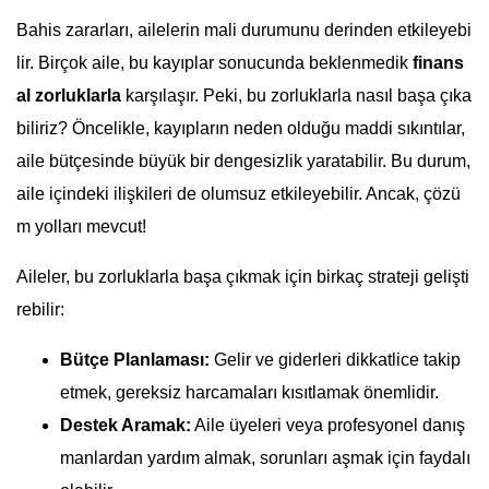
Bahis zararları, ailelerin mali durumunu derinden etkileyebi
lir. Birçok aile, bu kayıplar sonucunda beklenmedik
finans
al zorluklarla
karşılaşır. Peki, bu zorluklarla nasıl başa çıka
biliriz? Öncelikle, kayıpların neden olduğu maddi sıkıntılar,
aile bütçesinde büyük bir dengesizlik yaratabilir. Bu durum,
aile içindeki ilişkileri de olumsuz etkileyebilir. Ancak, çözü
m yolları mevcut!
Aileler, bu zorluklarla başa çıkmak için birkaç strateji gelişti
rebilir:
Bütçe Planlaması:
Gelir ve giderleri dikkatlice takip
etmek, gereksiz harcamaları kısıtlamak önemlidir.
Destek Aramak:
Aile üyeleri veya profesyonel danış
manlardan yardım almak, sorunları aşmak için faydalı