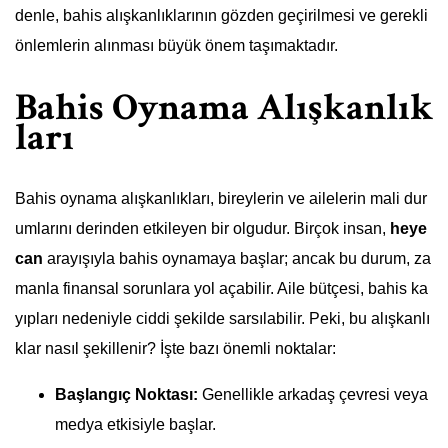
denle, bahis alışkanlıklarının gözden geçirilmesi ve gerekli
önlemlerin alınması büyük önem taşımaktadır.
Bahis Oynama Alışkanlık
ları
Bahis oynama alışkanlıkları, bireylerin ve ailelerin mali dur
umlarını derinden etkileyen bir olgudur. Birçok insan,
heye
can
arayışıyla bahis oynamaya başlar; ancak bu durum, za
manla finansal sorunlara yol açabilir. Aile bütçesi, bahis ka
yıpları nedeniyle ciddi şekilde sarsılabilir. Peki, bu alışkanlı
klar nasıl şekillenir? İşte bazı önemli noktalar:
Başlangıç Noktası:
Genellikle arkadaş çevresi veya
medya etkisiyle başlar.