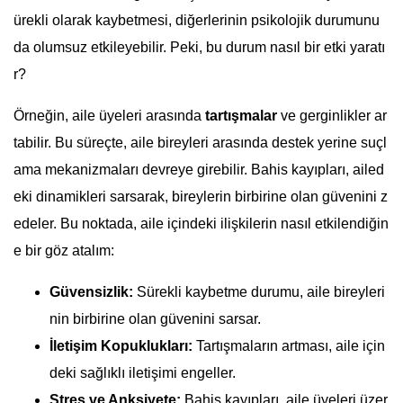
ürekli olarak kaybetmesi, diğerlerinin psikolojik durumunu
da olumsuz etkileyebilir. Peki, bu durum nasıl bir etki yaratı
r?
Örneğin, aile üyeleri arasında
tartışmalar
ve gerginlikler ar
tabilir. Bu süreçte, aile bireyleri arasında destek yerine suçl
ama mekanizmaları devreye girebilir. Bahis kayıpları, ailed
eki dinamikleri sarsarak, bireylerin birbirine olan güvenini z
edeler. Bu noktada, aile içindeki ilişkilerin nasıl etkilendiğin
e bir göz atalım:
Güvensizlik:
Sürekli kaybetme durumu, aile bireyleri
nin birbirine olan güvenini sarsar.
İletişim Kopuklukları:
Tartışmaların artması, aile için
deki sağlıklı iletişimi engeller.
Stres ve Anksiyete:
Bahis kayıpları, aile üyeleri üzer