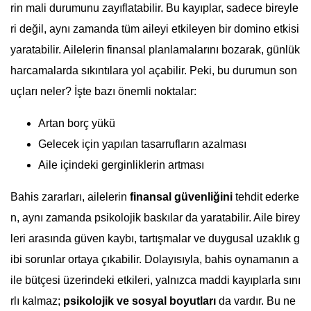
rin mali durumunu zayıflatabilir. Bu kayıplar, sadece bireyle
ri değil, aynı zamanda tüm aileyi etkileyen bir domino etkisi
yaratabilir. Ailelerin finansal planlamalarını bozarak, günlük
harcamalarda sıkıntılara yol açabilir. Peki, bu durumun son
uçları neler? İşte bazı önemli noktalar:
Artan borç yükü
Gelecek için yapılan tasarrufların azalması
Aile içindeki gerginliklerin artması
Bahis zararları, ailelerin
finansal güvenliğini
tehdit ederke
n, aynı zamanda psikolojik baskılar da yaratabilir. Aile birey
leri arasında güven kaybı, tartışmalar ve duygusal uzaklık g
ibi sorunlar ortaya çıkabilir. Dolayısıyla, bahis oynamanın a
ile bütçesi üzerindeki etkileri, yalnızca maddi kayıplarla sını
rlı kalmaz;
psikolojik ve sosyal boyutları
da vardır. Bu ne