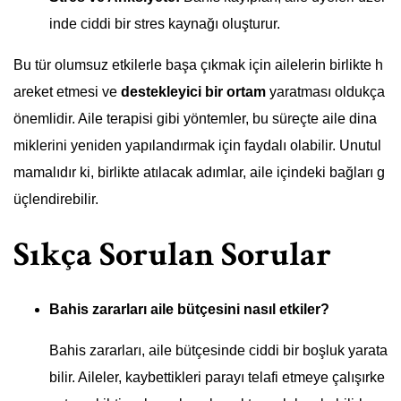
inde ciddi bir stres kaynağı oluşturur.
Bu tür olumsuz etkilerle başa çıkmak için ailelerin birlikte h
areket etmesi ve
destekleyici bir ortam
yaratması oldukça
önemlidir. Aile terapisi gibi yöntemler, bu süreçte aile dina
miklerini yeniden yapılandırmak için faydalı olabilir. Unutul
mamalıdır ki, birlikte atılacak adımlar, aile içindeki bağları g
üçlendirebilir.
Sıkça Sorulan Sorular
Bahis zararları aile bütçesini nasıl etkiler?
Bahis zararları, aile bütçesinde ciddi bir boşluk yarata
bilir. Aileler, kaybettikleri parayı telafi etmeye çalışırke