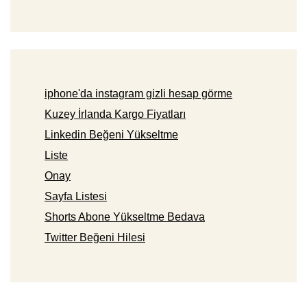
iphone'da instagram gizli hesap görme
Kuzey İrlanda Kargo Fiyatları
Linkedin Beğeni Yükseltme
Liste
Onay
Sayfa Listesi
Shorts Abone Yükseltme Bedava
Twitter Beğeni Hilesi